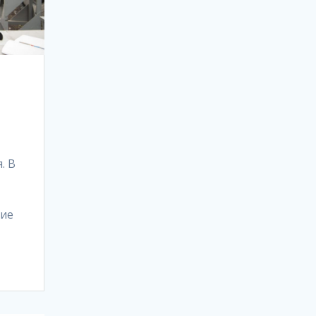
. В
ние