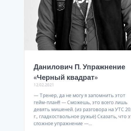
Данилович П. Упражнение
«Черный квадрат»
12.02.2021
— Тренер, да не могу я запомнить этот
гейм-план!!! — Сможешь, это всего лишь
девять мишеней. (из разговора на УТС 20
г., гладкоствольное ружьё) Сказать, что э
сложное упражнение —…