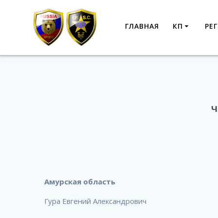
Перейти
к
ГЛАВНАЯ
КП
РЕ
контенту
Ч
Амурская область
Гура Евгений Александрович