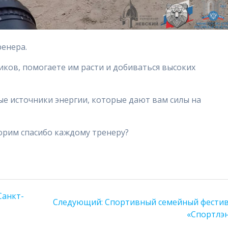
ренера.
ков, помогаете им расти и добиваться высоких
ые источники энергии, которые дают вам силы на
орим спасибо каждому тренеру?
Санкт-
Следующая
Следующий:
Спортивный семейный фести
запись:
«Спортлэ