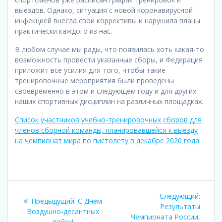
выездов. Однако, ситуация с новой коронавирусной
инфекцией внесла свои коррективы и нарушила планы
практически каждого из нас.
В любом случае мы рады, что появилась хоть какая-то
возможность провести указанные сборы, и Федерация
приложит все усилия для того, чтобы такие
тренировочные мероприятия были проведены
своевременно в этом и следующем году и для других
наших спортивных дисциплин на различных площадках.
Список участников учебно-тренировочных сборов для
членов сборной команды, планировавшейся к выезду
на чемпионат мира по пистолету в декабре 2020 года
Навигация
Следу
Следующий:
Предыдущая
Предыдущий:
С Днем
по
запись
Результаты
запись:
Воздушно-десантных
Чемпионата России,
войск!