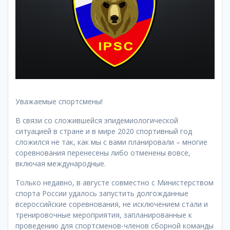
Уважаемые спортсмены!
В связи со сложившейся эпидемиологической
ситуацией в стране и в мире 2020 спортивный год
сложился не так, как мы с вами планировали – многие
соревнования перенесены либо отменены вовсе,
включая международные.
Только недавно, в августе совместно с Министерством
спорта России удалось запустить долгожданные
всероссийские соревнования, не исключением стали и
тренировочные мероприятия, запланированные к
проведению для спортсменов-членов сборной команды