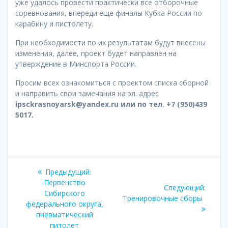
уже удалось провести практически все отборочные
соревнования, впереди еще финалы Кубка России по
карабину и пистолету.
При необходимости по их результатам будут внесены
изменения, далее, проект будет направлен на
утверждение в Минспорта России.
Просим всех ознакомиться с проектом списка сборной
и направить свои замечания на эл. адрес
ipsckrasnoyarsk@yandex.ru или по тел. +7 (950)439
5017.
Навигация
Предыдущая
Предыдущий:
по
запись:
Первенство
Следу
Следующий:
Сибирского
запись
Тренировочные сборы
записям
федерального округа,
пневматический
питолет