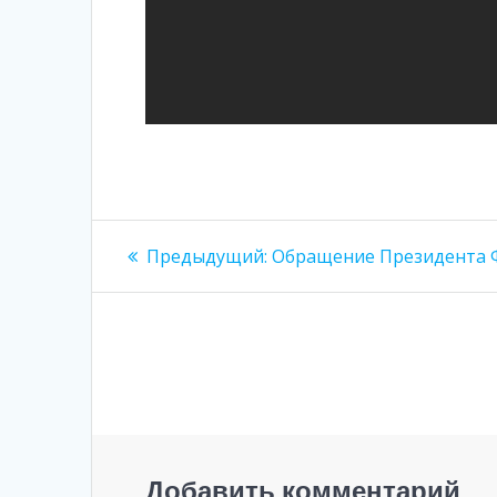
Навигация
Предыдущая
Предыдущий:
Обращение Президента
запись:
по
записям
Добавить комментарий