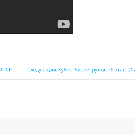
Следующая
 ФПСР
Следующий:
Кубок России, ружье, III этап, 20
запись: