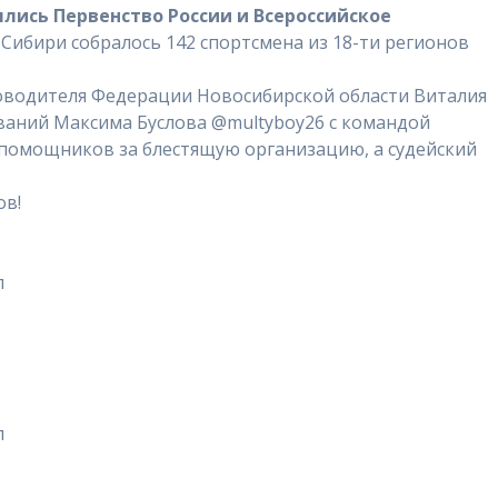
ялись Первенство России и Всероссийское
Сибири собралось 142 спортсмена из 18-ти регионов
оводителя Федерации Новосибирской области Виталия
ваний Максима Буслова @multyboy26 с командой
помощников за блестящую организацию, а судейский
ов!
л
л