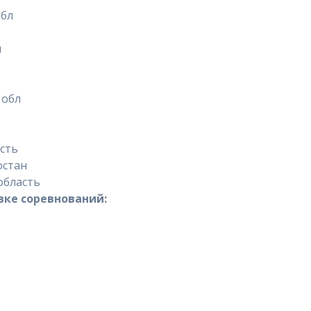
обл
л
 обл
сть
остан
область
вке соревнований: