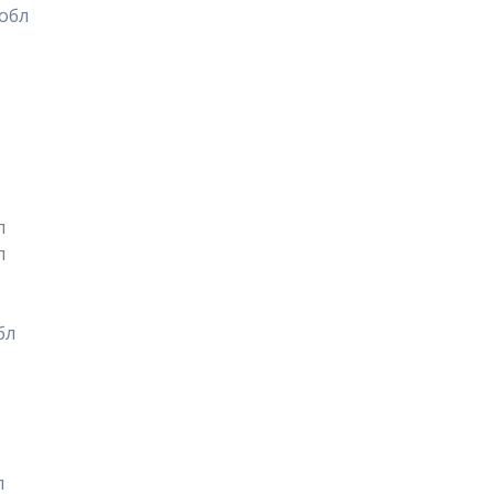
обл
л
л
бл
л