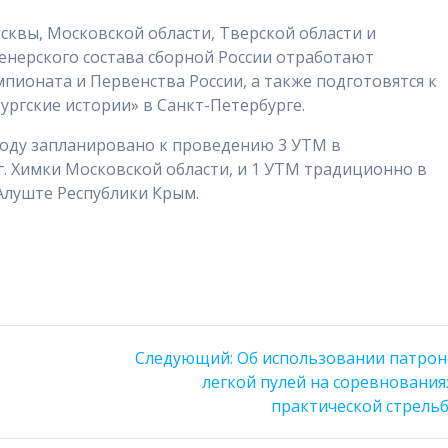
осквы, Московской области, Тверской области и
енерского состава сборной России отработают
ионата и Первенства России, а также подготовятся к
ргские истории» в Санкт-Петербурге.
 году запланировано к проведению 3 УТМ в
. Химки Московской области, и 1 УТМ традиционно в
Алуште Республики Крым.
Следующая
Следующий:
Об использовании патрон
запись:
легкой пулей на соревнования
практической стрельб