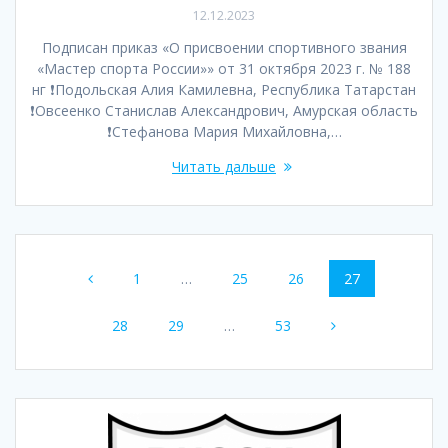
12.12.2023
Подписан приказ «О присвоении спортивного звания
«Мастер спорта России»» от 31 октября 2023 г. № 188
нг ❗️Подольская Алия Камилевна, Республика Татарстан
❗️Овсеенко Станислав Александрович, Амурская область
❗️Стефанова Мария Михайловна,…
Читать дальше
Навигация
Страница
Страница
Страница
Страница
1
…
25
26
27
по
Страница
Страница
Страница
28
29
…
53
записям